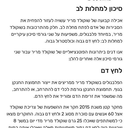
סיכון למחלות לב
אכילה קבועה של שוקולד מריר עשויה לעזור להפחית את
הסבירות של אדם לפתח מחלת לב. חלק מהתרכובות בשוקולד
מריר, במיוחד פלבנולים, משפיעות על שני גורמי סיכון עיקריים
למחלות לב: לחץ דם גבוה וכולסטרול גבוה.
אנו דנים ביתרונות הפוטנציאליים של שוקולד מריר עבור שני
גורמי סיכון אלה ואחרים להלן:
לחץ דם
הפלבנולים בשוקולד מריר ממריצים את ייצור תחמוצת החנקן
בגוף. תחמוצת החנקן גורמת לכלי דם להתרחב, או להתרחב,
מה שמשפר את זרימת הדם ומוריד את לחץ הדם.
מחקר קטן משנת 2015 חקר את ההשפעות של צריכת שוקולד
אצל 60 אנשים עם סוכרת מסוג 2 ולחץ דם גבוה. החוקרים מצאו
כי למשתתפים שאכלו 25 גרם שוקולד מריר מדי יום במשך 8
שבועות היה לחץ דם נמוך משמעותית מאלה שאכלו אותה כמות