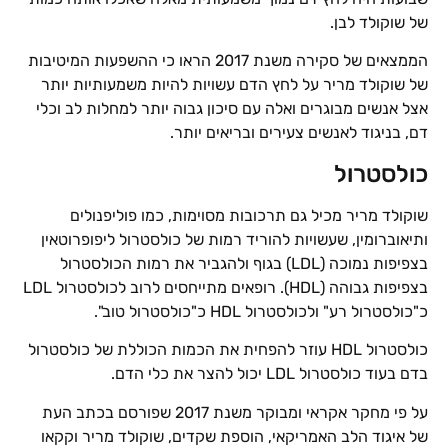
של שוקולד לבן.
הממצאים של סקירה משנת 2017 הראו כי ההשפעות המיטיבות
של שוקולד מריר על לחץ הדם עשויות להיות משמעותיות יותר
אצל אנשים מבוגרים ואלה עם סיכון גבוה יותר למחלות לב וכלי
דם, בניגוד לאנשים צעירים ובריאים יותר.
כולסטרול
שוקולד מריר מכיל גם תרכובות מסוימות, כמו פוליפנולים
ותיאוברומין, שעשויות להוריד רמות של כולסטרול ליפופרוטאין
בצפיפות נמוכה (LDL) בגוף ולהגביר את רמות הכולסטרול
בצפיפות גבוהה (HDL). רופאים מתייחסים לרוב לכולסטרול LDL
כ"כולסטרול רע" ולכולסטרול HDL כ"כולסטרול טוב".
כולסטרול HDL עוזר להפחית את הכמות הכוללת של כולסטרול
בדם בעוד כולסטרול LDL יכול להצר את כלי הדם.
על פי מחקר אקראי ומבוקר משנת 2017 שפורסם בכתב העת
של איגוד הלב האמריקאי, הוספת שקדים, שוקולד מריר וקקאו