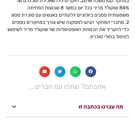
במחקר קטן משנת 2018, חוקרים גילו שאכילת 30 גרם של
84% שוקולד מריר בכל יום במשך 8 שבועות הפחיתה
משמעותית סמנים ביולוגיים דלקתיים באנשים עם סוכרת מסוג
2. מחברי המחקר הגיעו למסקנה שיש צורך במחקרים נוספים
כדי להעריך את הכמויות האופטימליות של שוקולד מריר לשימוש
לטיפול בחולי סוכרת.
אהבתם? שתפו עם חברים...
מה עברנו בכתבה זו