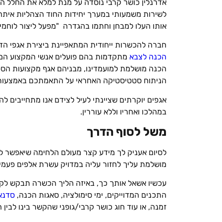
אדרנלין כושר קרבי נוסדה על מנת למלא את החלל ה
לשירות משמעותי במערך יחידות החוד הצהליות אי
אותו העלו למבחן וחתמו בהגדרה "מפעל ליצור לוחמי 
חברה להכשרות ייחודית המתאפיינת ביצירת אגפי הדר
הכנה לצבא
מתקדמות בהם פועלים אנשי המקצוע המו
הכנה מושלמת למועמדינו, מבניהם אגף מקצועות הספ
הניתוח סטטיסטיקה האחראי על התאמתכם באמצעות ש
אגפים יוקרתים שציינתי לעיל לצידם אנו מתחייבים לה
במהלכו ואחריו וללא עוררין.
משל לסוף הדרך
לסיום אעניק לך מידע קצר מעולם הלחימה שיאפשר ל
מושלמת עליך לחזור עליה במדויק עשרת אלפים פעמי
עכשיו אשאל אותך כך, באיזה הליך הכשרה תבקש לק
התכנים המדוייקים, ימי סימולציה, סאגות הכנה,
סדנא
זמנה, או עוד חוג כושר קרבי/גופני שהקשר בינו לבין