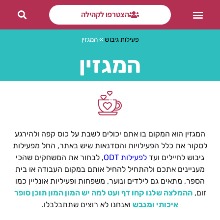
הצטרפו לקהילה
פעילות ODT
פעילות גיבוש
»
המגזין
המגזין
המגזין הוא המקום בו אתם יכולים לשבת על כוס קפה ולהירגע
לסקור את כלל הפעילויות והסדנאות שיש באתר, החל מפעילות
גיבוש לחיילים ועד
לפעילות ODT
, לבחור את המשחקים שהכי
מעניינים אתכם ולהתחיל להחיל אותם במקום העבודה או בית
הספר, מתאים גם לילדים ונוער, משפחות ופעיליות אונליין כמו
זום,
ההמלצה שלנו קחו דף ועט למה יש המון המון תוכן סופר
איכותי ומגבש
ואנחנו לא רוצים שתתבלבלו.